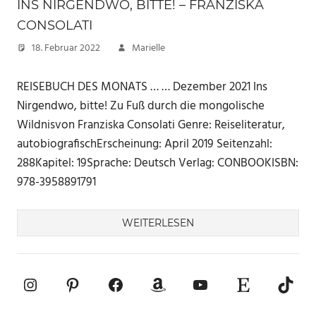
INS NIRGENDWO, BITTE! – FRANZISKA
CONSOLATI
18. Februar 2022
Marielle
REISEBUCH DES MONATS … … Dezember 2021 Ins
Nirgendwo, bitte! Zu Fuß durch die mongolische
Wildnisvon Franziska Consolati Genre: Reiseliteratur,
autobiografischErscheinung: April 2019 Seitenzahl:
288Kapitel: 19Sprache: Deutsch Verlag: CONBOOKISBN:
‎978-3958891791
WEITERLESEN
Instagram
Pinterest
Facebook
Amazon
YouTube
Etsy-Shop
TikTo