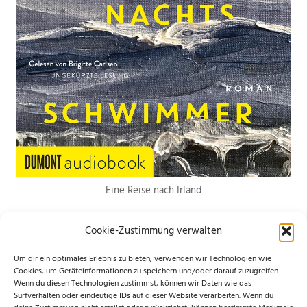
Eine Reise nach Irland
Cookie-Zustimmung verwalten
Um dir ein optimales Erlebnis zu bieten, verwenden wir Technologien wie
Cookies, um Geräteinformationen zu speichern und/oder darauf zuzugreifen.
Wenn du diesen Technologien zustimmst, können wir Daten wie das
*Hierbei handelt es sich um Werbelinks. Wenn du etwas über den Link
Surfverhalten oder eindeutige IDs auf dieser Website verarbeiten. Wenn du