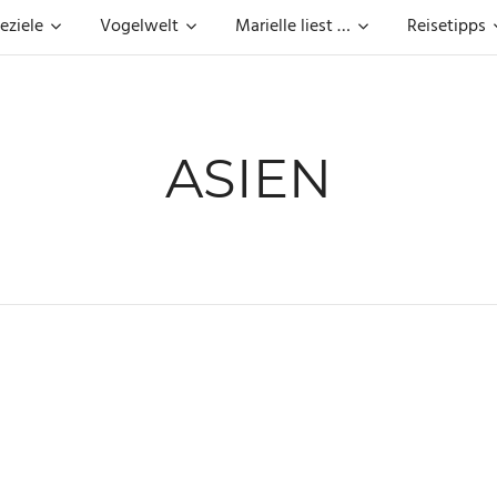
eziele
Vogelwelt
Marielle liest …
Reisetipps
ASIEN