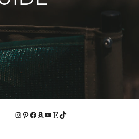
2 Kommentare
Instagram
Pinterest
Facebook
Amazon
YouTube
Etsy-Shop
TikTok