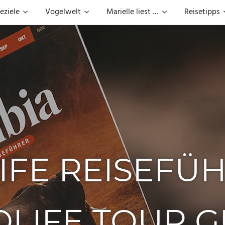
eziele
Vogelwelt
Marielle liest …
Reisetipps
IFE REISEFÜ
DLIFE TOUR G