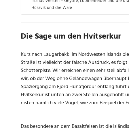
Islands Westen – Geysire, Lupinenfelder und die Kra
Húsavík und die Wale
Die Sage um den Hvítserkur
Kurz nach Laugarbakki im Nordwesten Islands biege
Straße ist vielleicht der falsche Ausdruck, es fol
Schotterpiste. Wir erreichen einen sehr steil ab
wir, ob der Weg ohne Geländewagen überhaupt bef
Spaziergang am Fjord Húnafjördur entlang führt 
Hvítserkur ist unten an zwei Stellen ausgehöhlt u
nisten nämlich viele Vögel, wie zum Beispiel der
Das besondere an dem Basaltfelsen ist die isländi