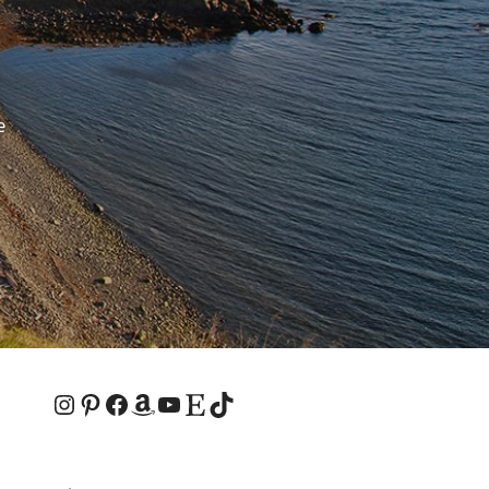
e
Keine Kommentare
Instagram
Pinterest
Facebook
Amazon
YouTube
Etsy-Shop
TikTok