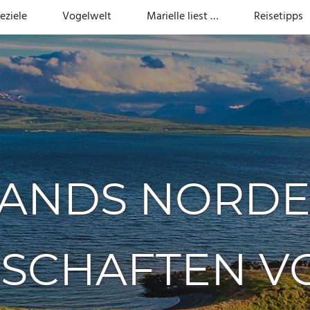
eziele
Vogelwelt
Marielle liest …
Reisetipps
LANDS NORDE
SCHAFTEN V