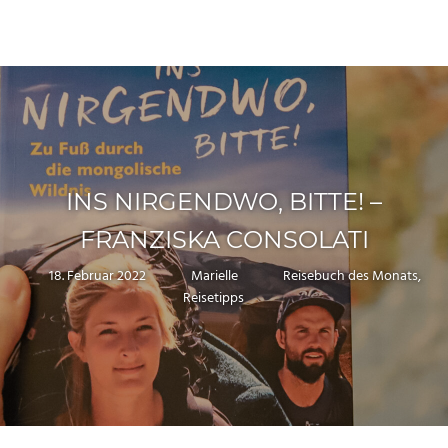
Zum
Inhalt
Reiseblog
Menü
MY
springen
für
Weltenbummler,
TRAVEL
Abenteurer
und
ISLAND
Naturliebhaber
INS NIRGENDWO, BITTE! –
FRANZISKA CONSOLATI
18. Februar 2022
Marielle
Reisebuch des Monats
,
Reisetipps
Keine Kommentare