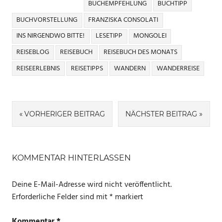
BUCHEMPFEHLUNG
BUCHTIPP
BUCHVORSTELLUNG
FRANZISKA CONSOLATI
INS NIRGENDWO BITTE!
LESETIPP
MONGOLEI
REISEBLOG
REISEBUCH
REISEBUCH DES MONATS
REISEERLEBNIS
REISETIPPS
WANDERN
WANDERREISE
Beitragsnavigation
VORHERIGER BEITRAG
NÄCHSTER BEITRAG
KOMMENTAR HINTERLASSEN
Deine E-Mail-Adresse wird nicht veröffentlicht.
Erforderliche Felder sind mit
*
markiert
Kommentar
*