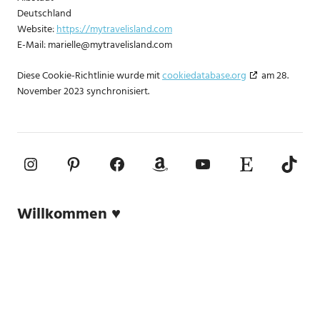
Deutschland
Website:
https://mytravelisland.com
E-Mail:
marielle@
mytravelisland.com
Diese Cookie-Richtlinie wurde mit
cookiedatabase.org
am 28.
November 2023 synchronisiert.
Instagram
Pinterest
Facebook
Amazon
YouTube
Etsy-Shop
TikTo
Willkommen ♥