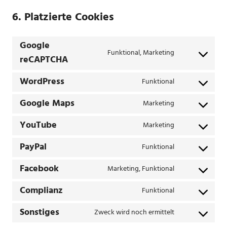
6. Platzierte Cookies
Google
Funktional, Marketing
Consent
reCAPTCHA
to
WordPress
service
Funktional
Consent
google-
to
Google Maps
recaptcha
Marketing
Consent
service
to
wordpress
YouTube
Marketing
Consent
service
to
google-
PayPal
Funktional
Consent
service
maps
to
youtube
Facebook
Marketing, Funktional
Consent
service
to
paypal
Complianz
Funktional
Consent
service
to
facebook
Sonstiges
Zweck wird noch ermittelt
Consent
service