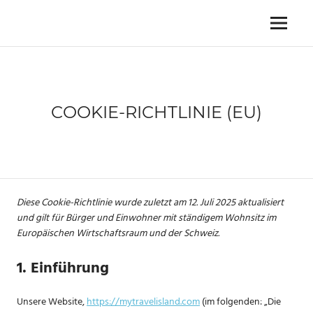
Zum
Inhalt
Reiseblog
Menü
MY
springen
für
Weltenbummler,
TRAVEL
Abenteurer
und
ISLAND
Naturliebhaber
COOKIE-RICHTLINIE (EU)
Diese Cookie-Richtlinie wurde zuletzt am 12. Juli 2025 aktualisiert
und gilt für Bürger und Einwohner mit ständigem Wohnsitz im
Europäischen Wirtschaftsraum und der Schweiz.
1. Einführung
Unsere Website,
https://mytravelisland.com
(im folgenden: „Die