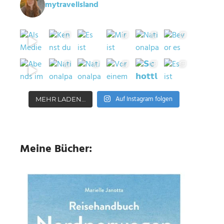
mytravelisland
Auf Instagram folgen
MEHR LADEN…
Meine Bücher: