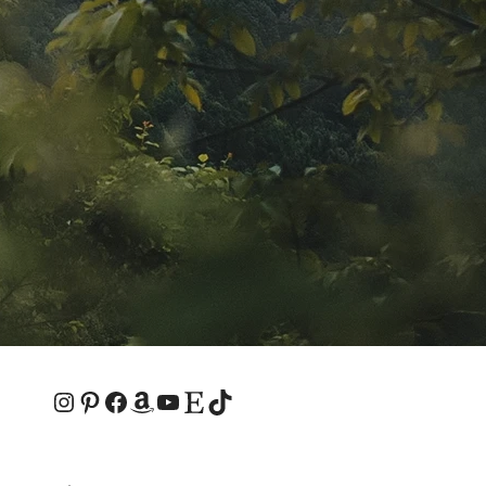
Instagram
Pinterest
Facebook
Amazon
YouTube
Etsy-Shop
TikTok