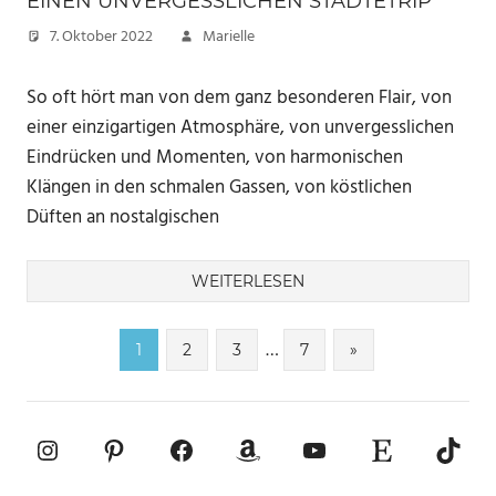
EINEN UNVERGESSLICHEN STÄDTETRIP
7. Oktober 2022
Marielle
So oft hört man von dem ganz besonderen Flair, von
einer einzigartigen Atmosphäre, von unvergesslichen
Eindrücken und Momenten, von harmonischen
Klängen in den schmalen Gassen, von köstlichen
Düften an nostalgischen
WEITERLESEN
Seitennummerierung
…
Nächste
1
2
3
7
»
Beiträge
der
Beiträge
Instagram
Pinterest
Facebook
Amazon
YouTube
Etsy-Shop
TikTo