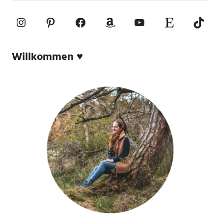
Instagram
Pinterest
Facebook
Amazon
YouTube
Etsy-Shop
TikTo
Willkommen ♥