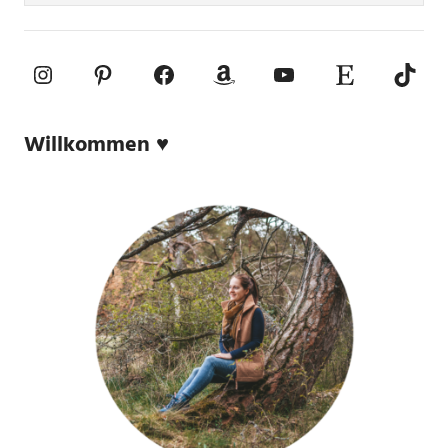
Instagram
Pinterest
Facebook
Amazon
YouTube
Etsy-Shop
TikTo
Willkommen ♥