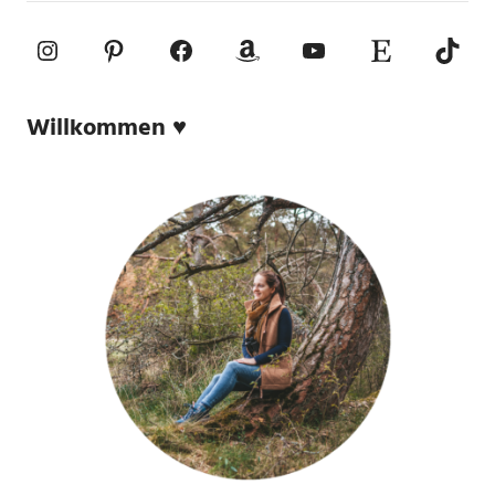
Instagram
Pinterest
Facebook
Amazon
YouTube
Etsy-Shop
TikTo
Willkommen ♥