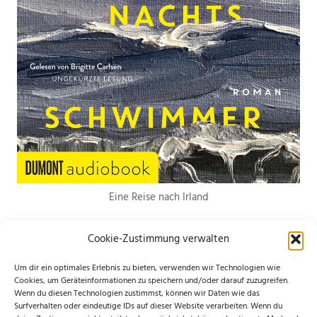
Eine Reise nach Irland
Cookie-Zustimmung verwalten
Um dir ein optimales Erlebnis zu bieten, verwenden wir Technologien wie
Cookies, um Geräteinformationen zu speichern und/oder darauf zuzugreifen.
Wenn du diesen Technologien zustimmst, können wir Daten wie das
*Hierbei handelt es sich um Werbelinks. Wenn du etwas über den Link
Surfverhalten oder eindeutige IDs auf dieser Website verarbeiten. Wenn du