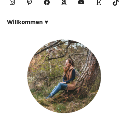
Instagram
Pinterest
Facebook
Amazon
YouTube
Etsy-Shop
TikTo
Willkommen ♥