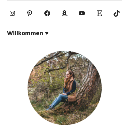
Instagram
Pinterest
Facebook
Amazon
YouTube
Etsy-Shop
TikTo
Willkommen ♥