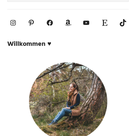
Instagram
Pinterest
Facebook
Amazon
YouTube
Etsy-Shop
TikTo
Willkommen ♥