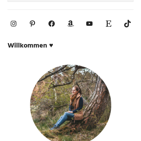
Instagram
Pinterest
Facebook
Amazon
YouTube
Etsy-Shop
TikTo
Willkommen ♥