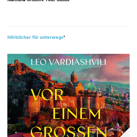
Namibia Wildlife Tour Guide
*
Hörbücher für unterwegs
*