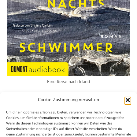
Eine Reise nach Irland
Cookie-Zustimmung verwalten
Um dir ein optimales Erlebnis zu bieten, verwenden wir Technologien wie
Cookies, um Geräteinformationen zu speichern und/oder darauf zuzugreifen.
Wenn du diesen Technologien zustimmst, können wir Daten wie das
*Hierbei handelt es sich um Werbelinks. Wenn du etwas über den Link
Surfverhalten oder eindeutige IDs auf dieser Website verarbeiten. Wenn du
deine Zustimmung nicht erteilst oder zurückziehst, können bestimmte Merkmale
bestellst, erhalte ich eine kleine Provision. Für dich entstehen keine