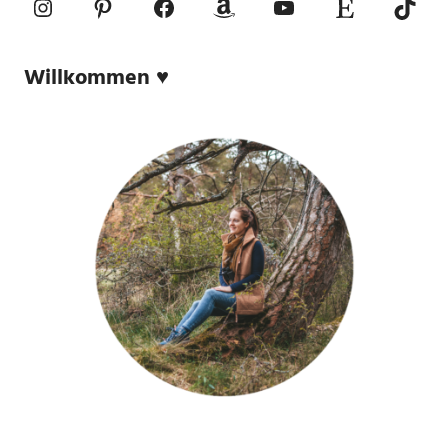
Instagram
Pinterest
Facebook
Amazon
YouTube
Etsy-Shop
TikTo
Willkommen ♥