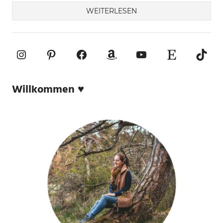
WEITERLESEN
Instagram
Pinterest
Facebook
Amazon
YouTube
Etsy-Shop
TikTo
Willkommen ♥