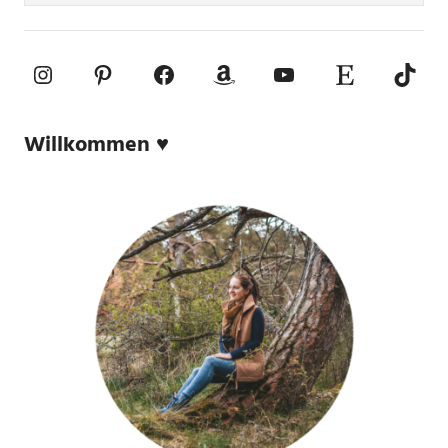
Instagram
Pinterest
Facebook
Amazon
YouTube
Etsy-Shop
TikTo
Willkommen ♥