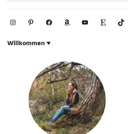
Instagram
Pinterest
Facebook
Amazon
YouTube
Etsy-Shop
TikTo
Willkommen ♥