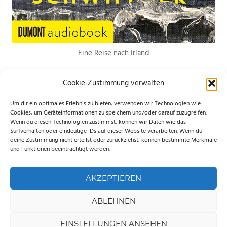
Eine Reise nach Irland
Cookie-Zustimmung verwalten
Um dir ein optimales Erlebnis zu bieten, verwenden wir Technologien wie
Cookies, um Geräteinformationen zu speichern und/oder darauf zuzugreifen.
Wenn du diesen Technologien zustimmst, können wir Daten wie das
*Hierbei handelt es sich um Werbelinks. Wenn du etwas über den Link
Surfverhalten oder eindeutige IDs auf dieser Website verarbeiten. Wenn du
deine Zustimmung nicht erteilst oder zurückziehst, können bestimmte Merkmale
bestellst, erhalte ich eine kleine Provision. Für dich entstehen keine
und Funktionen beeinträchtigt werden.
zusätzlichen Kosten. Ganz lieben Dank für deine Unterstützung.
AKZEPTIEREN
ABLEHNEN
WordPress-Theme: Palm Beach von ThemeZee.
EINSTELLUNGEN ANSEHEN