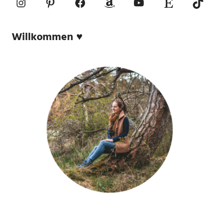
Instagram
Pinterest
Facebook
Amazon
YouTube
Etsy-Shop
TikTo
Willkommen ♥