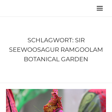
Zum
Inhalt
Reiseblog
Menü
MY
springen
für
Weltenbummler,
TRAVEL
Abenteurer
und
ISLAND
Naturliebhaber
SCHLAGWORT:
SIR
SEEWOOSAGUR RAMGOOLAM
BOTANICAL GARDEN