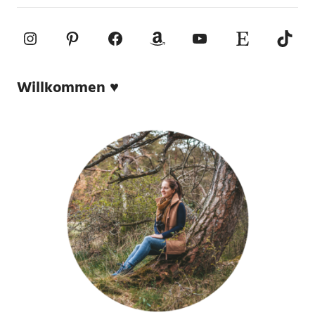
Instagram
Pinterest
Facebook
Amazon
YouTube
Etsy-Shop
TikTo
Willkommen ♥