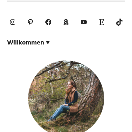
Instagram
Pinterest
Facebook
Amazon
YouTube
Etsy-Shop
TikTo
Willkommen ♥