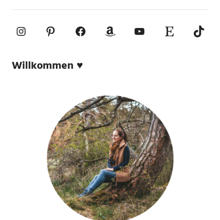
Instagram
Pinterest
Facebook
Amazon
YouTube
Etsy-Shop
TikTo
Willkommen ♥