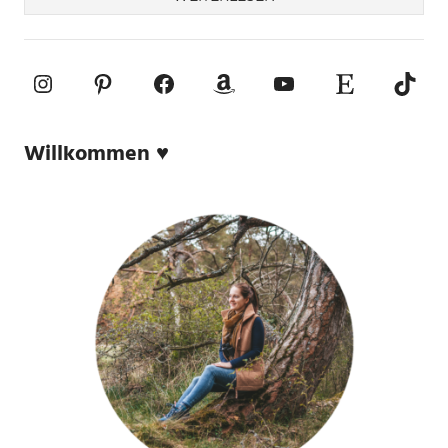
Instagram
Pinterest
Facebook
Amazon
YouTube
Etsy-Shop
TikTo
Willkommen ♥