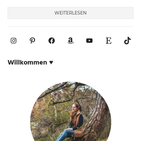
WEITERLESEN
Instagram
Pinterest
Facebook
Amazon
YouTube
Etsy-Shop
TikTo
Willkommen ♥