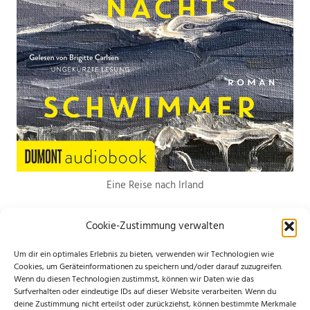
Eine Reise nach Irland
Cookie-Zustimmung verwalten
Um dir ein optimales Erlebnis zu bieten, verwenden wir Technologien wie
Cookies, um Geräteinformationen zu speichern und/oder darauf zuzugreifen.
Wenn du diesen Technologien zustimmst, können wir Daten wie das
*Hierbei handelt es sich um Werbelinks. Wenn du etwas über den Link
Surfverhalten oder eindeutige IDs auf dieser Website verarbeiten. Wenn du
deine Zustimmung nicht erteilst oder zurückziehst, können bestimmte Merkmale
bestellst, erhalte ich eine kleine Provision. Für dich entstehen keine