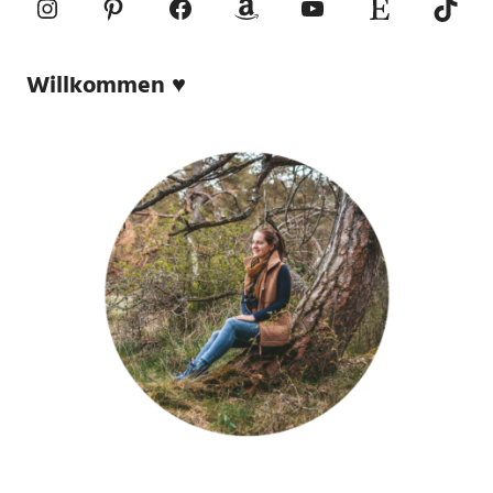
Instagram
Pinterest
Facebook
Amazon
YouTube
Etsy-Shop
TikTo
Willkommen ♥