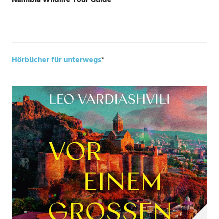
Namibia Wildlife Tour Guide
*
Hörbücher für unterwegs
*