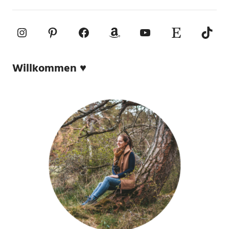
Instagram
Pinterest
Facebook
Amazon
YouTube
Etsy-Shop
TikTo
Willkommen ♥