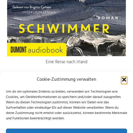
Eine Reise nach Irland
Cookie-Zustimmung verwalten
Um dir ein optimales Erlebnis zu bieten, verwenden wir Technologien wie
Cookies, um Geräteinformationen zu speichern und/oder darauf zuzugreifen.
Wenn du diesen Technologien zustimmst, können wir Daten wie das
*Hierbei handelt es sich um Werbelinks. Wenn du etwas über den Link
Surfverhalten oder eindeutige IDs auf dieser Website verarbeiten. Wenn du
deine Zustimmung nicht erteilst oder zurückziehst, können bestimmte Merkmale
bestellst, erhalte ich eine kleine Provision. Für dich entstehen keine
und Funktionen beeinträchtigt werden.
zusätzlichen Kosten. Ganz lieben Dank für deine Unterstützung.