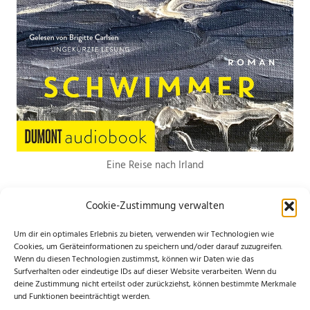
Eine Reise nach Irland
Cookie-Zustimmung verwalten
Um dir ein optimales Erlebnis zu bieten, verwenden wir Technologien wie
Cookies, um Geräteinformationen zu speichern und/oder darauf zuzugreifen.
Wenn du diesen Technologien zustimmst, können wir Daten wie das
*Hierbei handelt es sich um Werbelinks. Wenn du etwas über den Link
Surfverhalten oder eindeutige IDs auf dieser Website verarbeiten. Wenn du
deine Zustimmung nicht erteilst oder zurückziehst, können bestimmte Merkmale
bestellst, erhalte ich eine kleine Provision. Für dich entstehen keine
und Funktionen beeinträchtigt werden.
zusätzlichen Kosten. Ganz lieben Dank für deine Unterstützung.