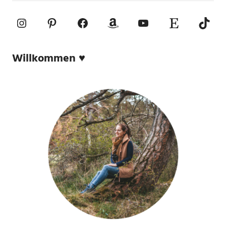
Instagram
Pinterest
Facebook
Amazon
YouTube
Etsy-Shop
TikTo
Willkommen ♥