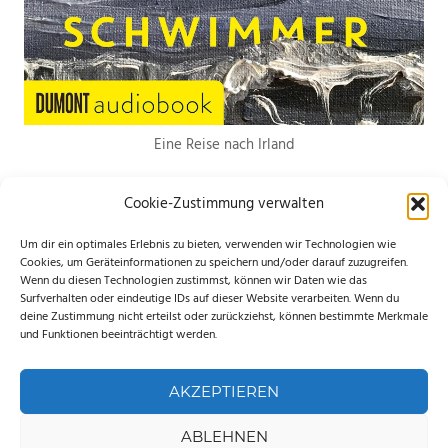
Eine Reise nach Irland
Cookie-Zustimmung verwalten
Um dir ein optimales Erlebnis zu bieten, verwenden wir Technologien wie
Cookies, um Geräteinformationen zu speichern und/oder darauf zuzugreifen.
Wenn du diesen Technologien zustimmst, können wir Daten wie das
*Hierbei handelt es sich um Werbelinks. Wenn du etwas über den Link
Surfverhalten oder eindeutige IDs auf dieser Website verarbeiten. Wenn du
deine Zustimmung nicht erteilst oder zurückziehst, können bestimmte Merkmale
bestellst, erhalte ich eine kleine Provision. Für dich entstehen keine
und Funktionen beeinträchtigt werden.
zusätzlichen Kosten. Ganz lieben Dank für deine Unterstützung.
AKZEPTIEREN
ABLEHNEN
WordPress-Theme: Palm Beach von ThemeZee.