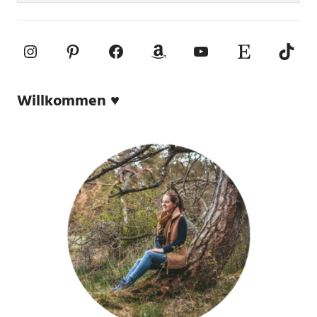
Instagram
Pinterest
Facebook
Amazon
YouTube
Etsy-Shop
TikTo
Willkommen ♥