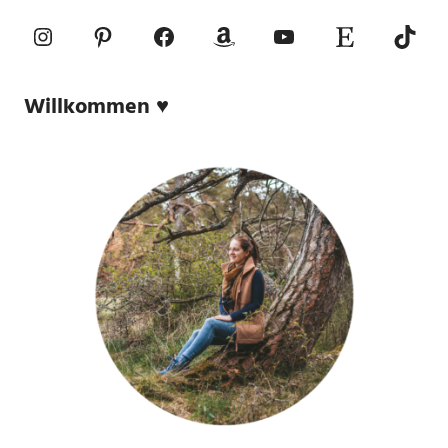
Instagram
Pinterest
Facebook
Amazon
YouTube
Etsy-Shop
TikTo
Willkommen ♥