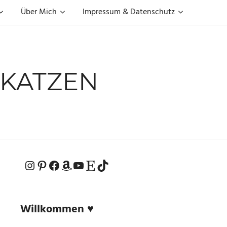
Über Mich
Impressum & Datenschutz
KATZEN
Instagram
Pinterest
Facebook
Amazon
YouTube
Etsy-Shop
TikTok
Willkommen ♥