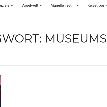
eziele
Vogelwelt
Marielle liest …
Reisetipps
GWORT:
MUSEUMS