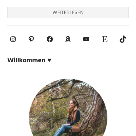
WEITERLESEN
Instagram
Pinterest
Facebook
Amazon
YouTube
Etsy-Shop
TikTo
Willkommen ♥