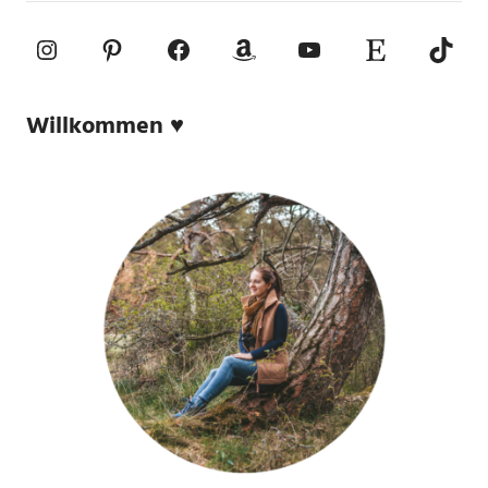
Instagram
Pinterest
Facebook
Amazon
YouTube
Etsy-Shop
TikTo
Willkommen ♥