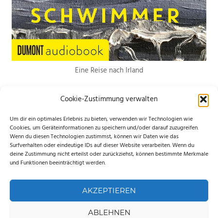
Eine Reise nach Irland
Cookie-Zustimmung verwalten
Um dir ein optimales Erlebnis zu bieten, verwenden wir Technologien wie
Cookies, um Geräteinformationen zu speichern und/oder darauf zuzugreifen.
Wenn du diesen Technologien zustimmst, können wir Daten wie das
*Hierbei handelt es sich um Werbelinks. Wenn du etwas über den Link
Surfverhalten oder eindeutige IDs auf dieser Website verarbeiten. Wenn du
deine Zustimmung nicht erteilst oder zurückziehst, können bestimmte Merkmale
bestellst, erhalte ich eine kleine Provision. Für dich entstehen keine
und Funktionen beeinträchtigt werden.
zusätzlichen Kosten. Ganz lieben Dank für deine Unterstützung.
AKZEPTIEREN
ABLEHNEN
WordPress-Theme: Palm Beach von ThemeZee.