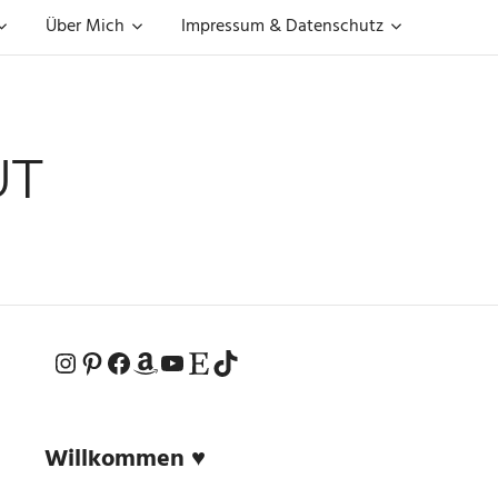
Über Mich
Impressum & Datenschutz
UT
Instagram
Pinterest
Facebook
Amazon
YouTube
Etsy-Shop
TikTok
Willkommen ♥