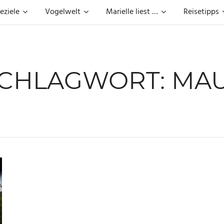
eziele
Vogelwelt
Marielle liest …
Reisetipps
CHLAGWORT:
MA