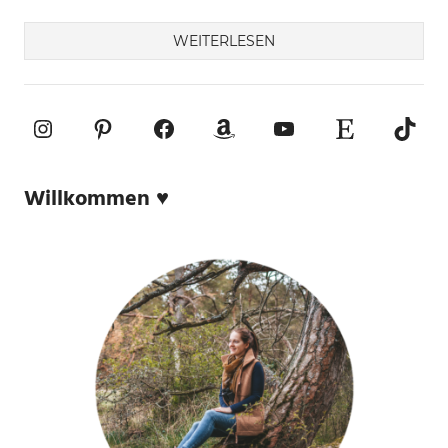
WEITERLESEN
Instagram
Pinterest
Facebook
Amazon
YouTube
Etsy-Shop
TikTo
Willkommen ♥