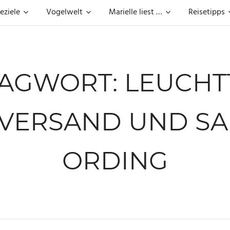
eziele
Vogelwelt
Marielle liest …
Reisetipps
AGWORT:
LEUCH
VERSAND UND SAN
ORDING