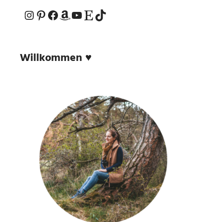
Instagram
Pinterest
Facebook
Amazon
YouTube
Etsy-Shop
TikTok
Willkommen ♥