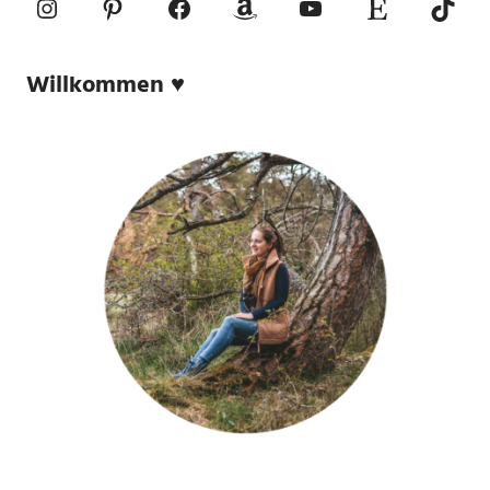
Instagram
Pinterest
Facebook
Amazon
YouTube
Etsy-Shop
TikTo
Willkommen ♥