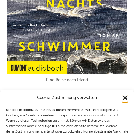
Eine Reise nach Irland
Cookie-Zustimmung verwalten
Um dir ein optimales Erlebnis zu bieten, verwenden wir Technologien wie
Cookies, um Geräteinformationen zu speichern und/oder darauf zuzugreifen.
Wenn du diesen Technologien zustimmst, können wir Daten wie das
*Hierbei handelt es sich um Werbelinks. Wenn du etwas über den Link
Surfverhalten oder eindeutige IDs auf dieser Website verarbeiten. Wenn du
deine Zustimmung nicht erteilst oder zurückziehst, können bestimmte Merkmale
bestellst, erhalte ich eine kleine Provision. Für dich entstehen keine