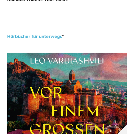
Namibia Wildlife Tour Guide
*
Hörbücher für unterwegs
*