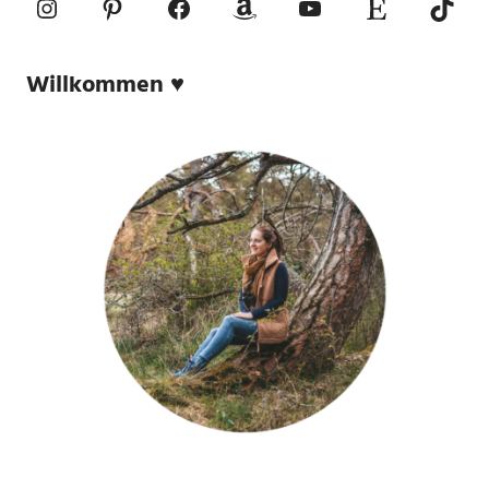
Instagram
Pinterest
Facebook
Amazon
YouTube
Etsy-Shop
TikTo
Willkommen ♥