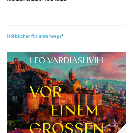
Namibia Wildlife Tour Guide
*
Hörbücher für unterwegs
*