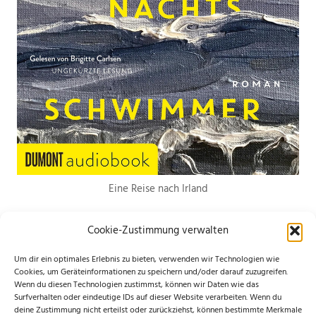
Eine Reise nach Irland
Cookie-Zustimmung verwalten
Um dir ein optimales Erlebnis zu bieten, verwenden wir Technologien wie
Cookies, um Geräteinformationen zu speichern und/oder darauf zuzugreifen.
Wenn du diesen Technologien zustimmst, können wir Daten wie das
*Hierbei handelt es sich um Werbelinks. Wenn du etwas über den Link
Surfverhalten oder eindeutige IDs auf dieser Website verarbeiten. Wenn du
deine Zustimmung nicht erteilst oder zurückziehst, können bestimmte Merkmale
bestellst, erhalte ich eine kleine Provision. Für dich entstehen keine