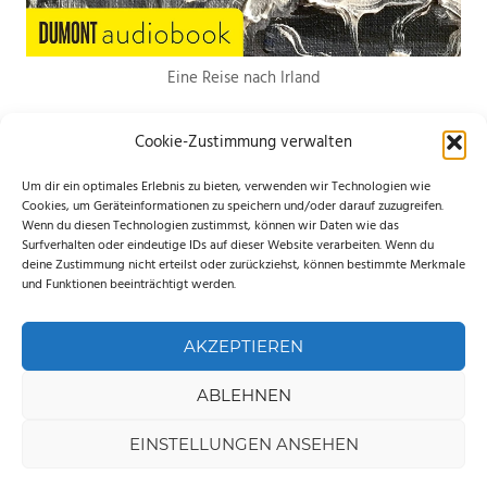
Eine Reise nach Irland
Cookie-Zustimmung verwalten
Um dir ein optimales Erlebnis zu bieten, verwenden wir Technologien wie
Cookies, um Geräteinformationen zu speichern und/oder darauf zuzugreifen.
Wenn du diesen Technologien zustimmst, können wir Daten wie das
*Hierbei handelt es sich um Werbelinks. Wenn du etwas über den Link
Surfverhalten oder eindeutige IDs auf dieser Website verarbeiten. Wenn du
deine Zustimmung nicht erteilst oder zurückziehst, können bestimmte Merkmale
bestellst, erhalte ich eine kleine Provision. Für dich entstehen keine
und Funktionen beeinträchtigt werden.
zusätzlichen Kosten. Ganz lieben Dank für deine Unterstützung.
AKZEPTIEREN
ABLEHNEN
WordPress-Theme: Palm Beach von ThemeZee.
EINSTELLUNGEN ANSEHEN
© 2018-2026 MY TRAVEL ISLAND ♥ created by Marielle Janotta. –
IMPRESSUM &