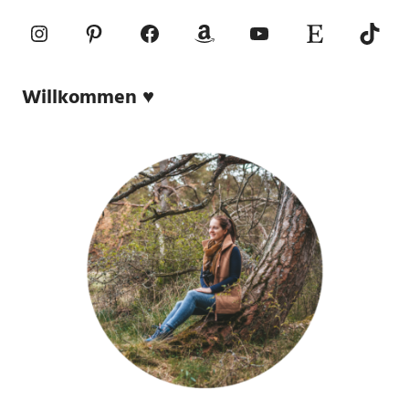
Instagram
Pinterest
Facebook
Amazon
YouTube
Etsy-Shop
TikTo
Willkommen ♥