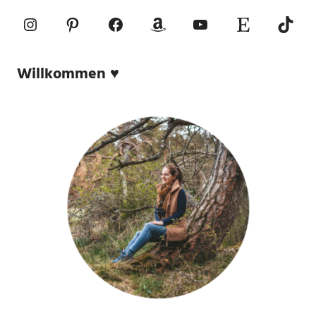
Instagram
Pinterest
Facebook
Amazon
YouTube
Etsy-Shop
TikTo
Willkommen ♥