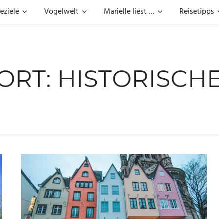
eziele
Vogelwelt
Marielle liest …
Reisetipps
ORT:
HISTORISCHE