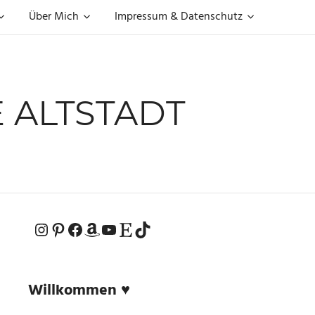
Über Mich
Impressum & Datenschutz
 ALTSTADT
Instagram
Pinterest
Facebook
Amazon
YouTube
Etsy-Shop
TikTok
Willkommen ♥