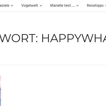
eziele
Vogelwelt
Marielle liest …
Reisetipps
WORT:
HAPPYWH