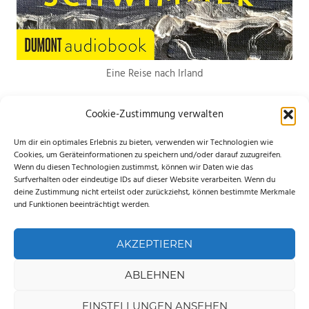
Eine Reise nach Irland
Cookie-Zustimmung verwalten
Um dir ein optimales Erlebnis zu bieten, verwenden wir Technologien wie
Cookies, um Geräteinformationen zu speichern und/oder darauf zuzugreifen.
Wenn du diesen Technologien zustimmst, können wir Daten wie das
*Hierbei handelt es sich um Werbelinks. Wenn du etwas über den Link
Surfverhalten oder eindeutige IDs auf dieser Website verarbeiten. Wenn du
deine Zustimmung nicht erteilst oder zurückziehst, können bestimmte Merkmale
bestellst, erhalte ich eine kleine Provision. Für dich entstehen keine
und Funktionen beeinträchtigt werden.
zusätzlichen Kosten. Ganz lieben Dank für deine Unterstützung.
AKZEPTIEREN
ABLEHNEN
WordPress-Theme: Palm Beach von ThemeZee.
EINSTELLUNGEN ANSEHEN