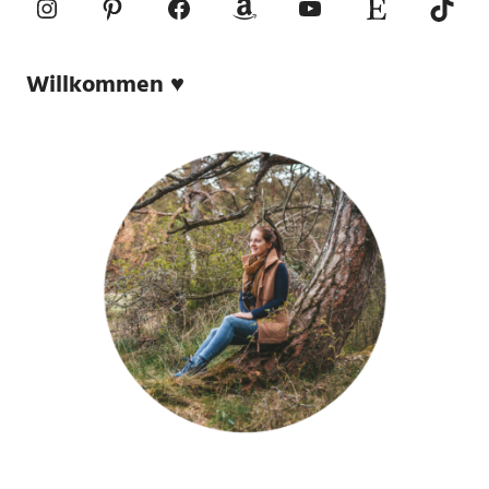
Instagram
Pinterest
Facebook
Amazon
YouTube
Etsy-Shop
TikTo
Willkommen ♥