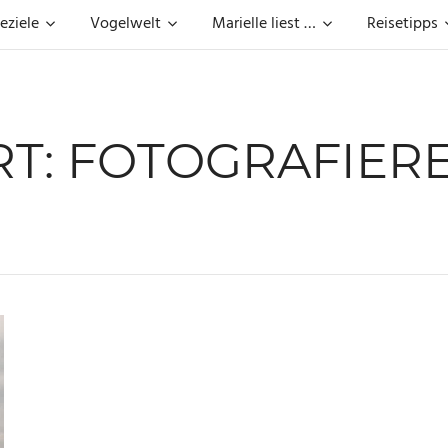
eziele
Vogelwelt
Marielle liest …
Reisetipps
T:
FOTOGRAFIERE