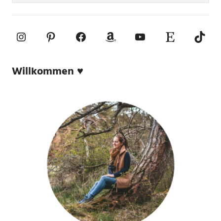
Instagram
Pinterest
Facebook
Amazon
YouTube
Etsy-Shop
TikTo
Willkommen ♥