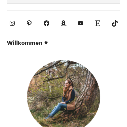
Instagram
Pinterest
Facebook
Amazon
YouTube
Etsy-Shop
TikTo
Willkommen ♥