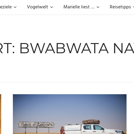
eziele
Vogelwelt
Marielle liest …
Reisetipps
T:
BWABWATA NA